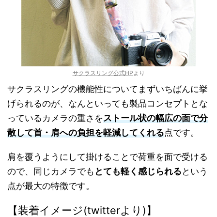
サクラスリング公式HP
より
サクラスリングの機能性についてまずいちばんに挙
げられるのが、なんといっても製品コンセプトとな
っているカメラの重さを
ストール状の幅広の面で分
散して首・肩への負担を軽減してくれる
点です。
肩を覆うようにして掛けることで荷重を面で受ける
ので、同じカメラでも
とても軽く感じられる
という
点が最大の特徴です。
【装着イメージ(twitterより)】