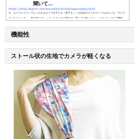
聞いて...
https://shop.hikaritv.net/kurashito/article/sakurasling.html
今、カメラストラップにこだわるカメラ女子たち（男子も！）の注目のマトがストールみたいな「サクラ
カメラスリング」。首や肩にずしっとくるカメラの重みが、驚くほど軽くなり、しかもおしゃれで機能
的。その工夫のポイントを制作者・杉山さくらさんに聞きました。
機能性
ストール状の生地でカメラが軽くなる