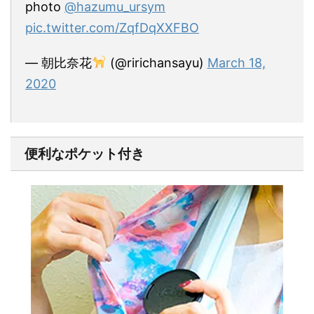
photo
@hazumu_ursym
pic.twitter.com/ZqfDqXXFBO
— 朝比奈花
(@ririchansayu)
March 18,
2020
便利なポケット付き