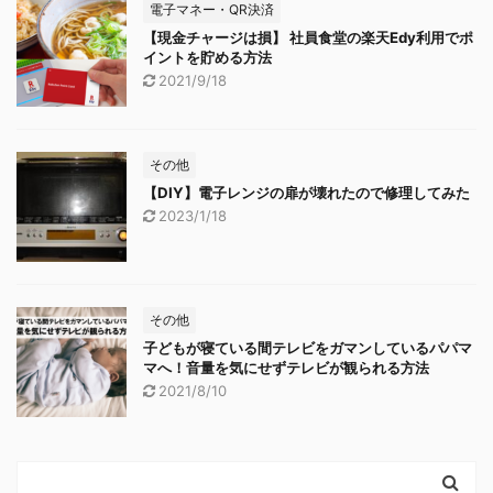
電子マネー・QR決済
【現金チャージは損】 社員食堂の楽天Edy利用でポ
イントを貯める方法
2021/9/18
その他
【DIY】電子レンジの扉が壊れたので修理してみた
2023/1/18
その他
子どもが寝ている間テレビをガマンしているパパマ
マへ！音量を気にせずテレビが観られる方法
2021/8/10