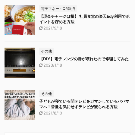
電子マネー・QR決済
【現金チャージは損】 社員食堂の楽天Edy利用でポ
イントを貯める方法
2021/9/18
その他
【DIY】電子レンジの扉が壊れたので修理してみた
2023/1/18
その他
子どもが寝ている間テレビをガマンしているパパマ
マへ！音量を気にせずテレビが観られる方法
2021/8/10