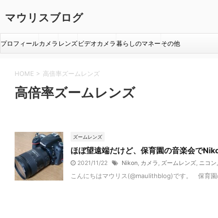
マウリスブログ
プロフィール
カメラ
レンズ
ビデオカメラ
暮らしのマネー
その他
HOME
>
高倍率ズームレンズ
高倍率ズームレンズ
ズームレンズ
ほぼ望遠端だけど、保育園の音楽会でNiko
2021/11/22
Nikon
,
カメラ
,
ズームレンズ
,
ニコン
こんにちはマウリス(@maulithblog)です。 保育園の音