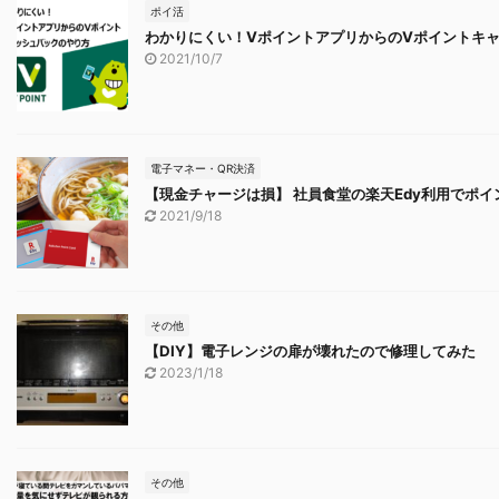
ポイ活
わかりにくい！VポイントアプリからのVポイントキ
2021/10/7
電子マネー・QR決済
【現金チャージは損】 社員食堂の楽天Edy利用でポ
2021/9/18
その他
【DIY】電子レンジの扉が壊れたので修理してみた
2023/1/18
その他